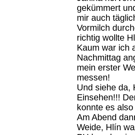
gekümmert und 
mir auch tägli
Vormilch durc
richtig wollte Hl
Kaum war ich a
Nachmittag an
mein erster We
messen!
Und siehe da, H
Einsehen!!! Der
konnte es also
Am Abend dann
Weide, Hlín war