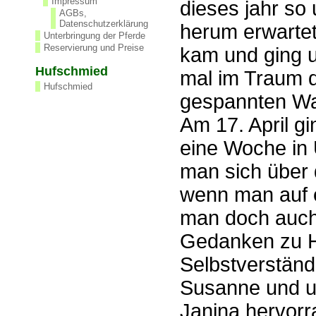
Impressum
dieses jahr so 
AGBs,
Datenschutzerklärung
herum erwartet
Unterbringung der Pferde
Reservierung und Preise
kam und ging u
Hufschmied
mal im Traum 
Hufschmied
gespannten War
Am 17. April g
eine Woche in U
man sich über 
wenn man auf e
man doch auch
Gedanken zu 
Selbstverständ
Susanne und un
Janina hervorr