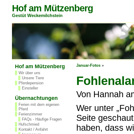
Hof am Mützenberg
Gestüt Weckemilchstein
Januar-Fotos
»
Hof am Mützenberg
Wir über uns
Fohlenal
Unsere Tiere
Pferdepension
Einsteller
Von Hannah a
Übernachtungen
Ferien mit dem eigenen
Wer unter „Foh
Pferd
Ferienzimmer
Seite geschaut
FAQs - Häufige Fragen
Hufschmied
haben, dass wi
Kontakt / Anfahrt