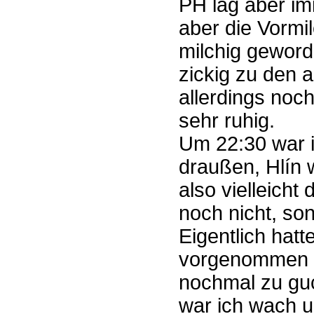
PH lag aber im
aber die Vormil
milchig gewor
zickig zu den 
allerdings noc
sehr ruhig.
Um 22:30 war 
draußen, Hlín w
also vielleicht
noch nicht, so
Eigentlich hatte
vorgenommen i
nochmal zu gu
war ich wach 