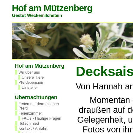
Hof am Mützenberg
Gestüt Weckemilchstein
Hof am Mützenberg
Decksai
Wir über uns
Unsere Tiere
Pferdepension
Von Hannah am
Einsteller
Übernachtungen
Momentan s
Ferien mit dem eigenen
draußen auf d
Pferd
Ferienzimmer
Gelegenheit, 
FAQs - Häufige Fragen
Hufschmied
Fotos von ih
Kontakt / Anfahrt