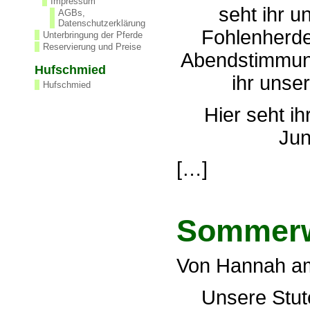
Impressum
seht ihr u
AGBs,
Datenschutzerklärung
Fohlenherde
Unterbringung der Pferde
Reservierung und Preise
Abendstimmung
Hufschmied
ihr unse
Hufschmied
Hier seht ih
Jun
[…]
Sommer
Von Hannah am
Unsere Stut