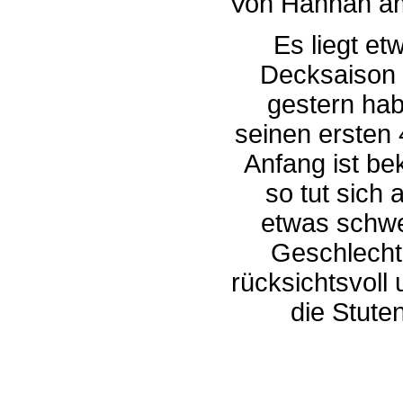
Von Hannah am
Es liegt etw
Decksaison i
gestern hab
seinen ersten 4
Anfang ist be
so tut sich 
etwas schwe
Geschlecht
rücksichtsvoll 
die Stute