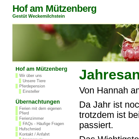
Hof am Mützenberg
Gestüt Weckemilchstein
Hof am Mützenberg
Jahresa
Wir über uns
Unsere Tiere
Pferdepension
Von Hannah am
Einsteller
Übernachtungen
Da Jahr ist noc
Ferien mit dem eigenen
trotzdem ist be
Pferd
Ferienzimmer
passiert.
FAQs - Häufige Fragen
Hufschmied
Kontakt / Anfahrt