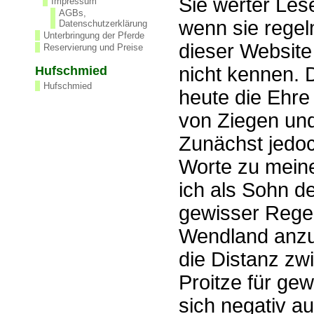
Sie werter Les
Impressum
AGBs,
wenn sie regel
Datenschutzerklärung
Unterbringung der Pferde
dieser Website
Reservierung und Preise
nicht kennen. 
Hufschmied
Hufschmied
heute die Ehre 
von Ziegen und
Zunächst jedoc
Worte zu meine
ich als Sohn d
gewisser Regel
Wendland anzut
die Distanz z
Proitze für ge
sich negativ au