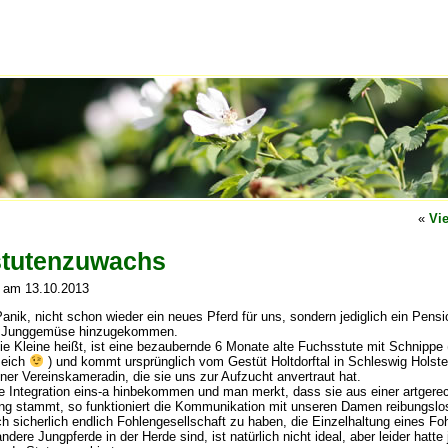
«
Vi
tutenzuwachs
 am 13.10.2013
anik, nicht schon wieder ein neues Pferd für uns, sondern jediglich ein Pensi
 Junggemüse hinzugekommen.
die Kleine heißt, ist eine bezaubernde 6 Monate alte Fuchsstute mit Schnippe
zeich
) und kommt ursprünglich vom Gestüt Holtdorftal in Schleswig Holstei
iner Vereinskameradin, die sie uns zur Aufzucht anvertraut hat.
die Integration eins-a hinbekommen und man merkt, dass sie aus einer artgere
ng stammt, so funktioniert die Kommunikation mit unseren Damen reibungslo
ich sicherlich endlich Fohlengesellschaft zu haben, die Einzelhaltung eines Fo
dere Jungpferde in der Herde sind, ist natürlich nicht ideal, aber leider hatte