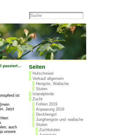
el passiert…
Seiten
Hufschmied
Verkauf allgemein
Hengste, Wallache
Stuten
Islandpferde
onspferd ist
Zucht
Fohlen 2019
 (mein
n. Jetzt
Anpaarung 2019
Deckhengst
chten
Junghengste und -wallache
s.
Stuten
hlen, auch
Zuchtstuten
 ja unsere
Jungstute