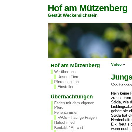
Hof am Mützenberg
Gestüt Weckemilchstein
Video
»
Hof am Mützenberg
Wir über uns
Jungs
Unsere Tiere
Pferdepension
Von Hannah
Einsteller
Nein keine P
Übernachtungen
zu unserem
Stikla, wie 
Ferien mit dem eigenen
Lieblingsab
Pferd
gehört sie e
Ferienzimmer
Stikla hat 
FAQs - Häufige Fragen
Herdenhaltu
Hufschmied
Eiki freut s
Kontakt / Anfahrt
wenn noch an